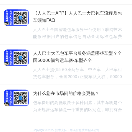
【人人巴士APP】人人巴士大巴包车流程及包
车须知FAQ
人人巴士全国智能包车服务平台使用互联网技术
能够根据用户的包车信息自动查询标准包车费
用，提供5-60座旅游包车、企业班车、长途包
车、长期包车、接送飞机、厂班车、校车、婚庆
人人巴士大巴包车平台服务涵盖哪些车型？全
租车等包车带司机服务。
国50000辆营运车辆-车型齐全
人人巴士提供5-60座商务车、中巴车、大巴车租
赁包车服务，全国2000+正规车队入驻，50000
余车辆供您选择，包车车型齐全。人人巴士-让出
行更安全
为什么您在市场问的价格会更低？
包车费用的高低取决于多种因素，其中车辆是否
为正规营运车辆是一个重要的区别点，即拥有合
法营运资质的车辆，通常会有更高的包车费用，
非营运车辆，即那些没有合法营运资质的车辆，
可能会提供较低的包车费用，因为它们不需要承
Copyright © 2022 技术支持：牟溪信息技术有限公司