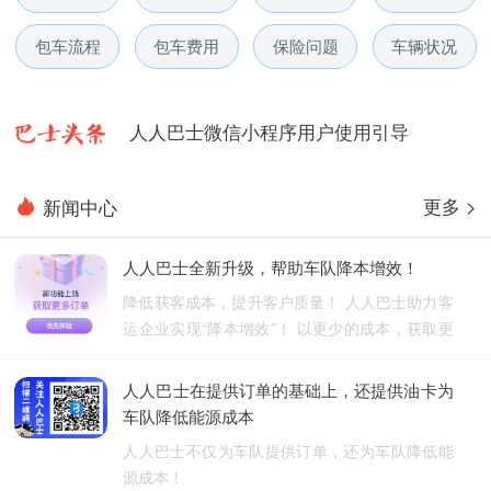
人人巴士春节放假通知-杭州包车网
包车流程
包车费用
保险问题
车辆状况
人人巴士电话包车5月数据榜
人人巴士微信小程序用户使用引导
人人巴士国庆放假通知-杭州包车网
更多 >
新闻中心
人人巴士五一放假通知-杭州包车网
人人巴士全新升级，帮助车队降本增效！
人人巴士春节放假通知-杭州包车网
降低获客成本，提升客户质量！ 人人巴士助力客
运企业实现“降本增效”！ 以更少的成本，获取更
人人巴士电话包车5月数据榜
优质的订单！
人人巴士在提供订单的基础上，还提供油卡为
车队降低能源成本
人人巴士不仅为车队提供订单，还为车队降低能
源成本！