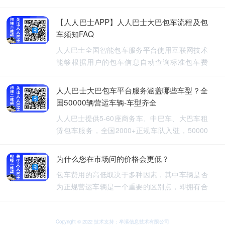
【人人巴士APP】人人巴士大巴包车流程及包
车须知FAQ
人人巴士全国智能包车服务平台使用互联网技术
能够根据用户的包车信息自动查询标准包车费
用，提供5-60座旅游包车、企业班车、长途包
车、长期包车、接送飞机、厂班车、校车、婚庆
人人巴士大巴包车平台服务涵盖哪些车型？全
租车等包车带司机服务。
国50000辆营运车辆-车型齐全
人人巴士提供5-60座商务车、中巴车、大巴车租
赁包车服务，全国2000+正规车队入驻，50000
余车辆供您选择，包车车型齐全。人人巴士-让出
行更安全
为什么您在市场问的价格会更低？
包车费用的高低取决于多种因素，其中车辆是否
为正规营运车辆是一个重要的区别点，即拥有合
法营运资质的车辆，通常会有更高的包车费用，
非营运车辆，即那些没有合法营运资质的车辆，
可能会提供较低的包车费用，因为它们不需要承
Copyright © 2022 技术支持：牟溪信息技术有限公司