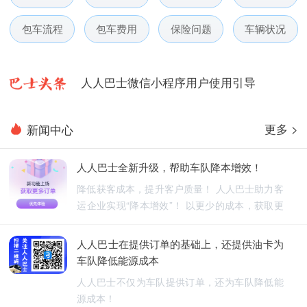
人人巴士春节放假通知-杭州包车网
包车流程
包车费用
保险问题
车辆状况
人人巴士电话包车5月数据榜
人人巴士微信小程序用户使用引导
人人巴士国庆放假通知-杭州包车网
更多 >
新闻中心
人人巴士五一放假通知-杭州包车网
人人巴士全新升级，帮助车队降本增效！
人人巴士春节放假通知-杭州包车网
降低获客成本，提升客户质量！ 人人巴士助力客
运企业实现“降本增效”！ 以更少的成本，获取更
人人巴士电话包车5月数据榜
优质的订单！
人人巴士在提供订单的基础上，还提供油卡为
车队降低能源成本
人人巴士不仅为车队提供订单，还为车队降低能
源成本！