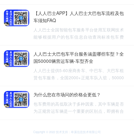
【人人巴士APP】人人巴士大巴包车流程及包
车须知FAQ
人人巴士全国智能包车服务平台使用互联网技术
能够根据用户的包车信息自动查询标准包车费
用，提供5-60座旅游包车、企业班车、长途包
车、长期包车、接送飞机、厂班车、校车、婚庆
人人巴士大巴包车平台服务涵盖哪些车型？全
租车等包车带司机服务。
国50000辆营运车辆-车型齐全
人人巴士提供5-60座商务车、中巴车、大巴车租
赁包车服务，全国2000+正规车队入驻，50000
余车辆供您选择，包车车型齐全。人人巴士-让出
行更安全
为什么您在市场问的价格会更低？
包车费用的高低取决于多种因素，其中车辆是否
为正规营运车辆是一个重要的区别点，即拥有合
法营运资质的车辆，通常会有更高的包车费用，
非营运车辆，即那些没有合法营运资质的车辆，
可能会提供较低的包车费用，因为它们不需要承
Copyright © 2022 技术支持：牟溪信息技术有限公司