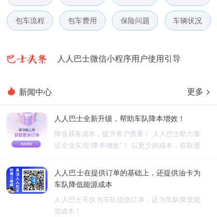
人人巴士春节放假通知-杭州包车网
包车流程
包车费用
保险问题
车辆状况
人人巴士电话包车5月数据榜
人人巴士微信小程序用户使用引导
人人巴士国庆放假通知-杭州包车网
更多 >
新闻中心
人人巴士五一放假通知-杭州包车网
人人巴士全新升级，帮助车队降本增效！
人人巴士春节放假通知-杭州包车网
降低获客成本，提升客户质量！ 人人巴士助力客
运企业实现“降本增效”！ 以更少的成本，获取更
人人巴士电话包车5月数据榜
优质的订单！
人人巴士在提供订单的基础上，还提供油卡为
车队降低能源成本
人人巴士不仅为车队提供订单，还为车队降低能
源成本！