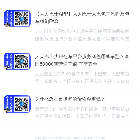
【人人巴士APP】人人巴士大巴包车流程及包
车须知FAQ
人人巴士全国智能包车服务平台使用互联网技术
能够根据用户的包车信息自动查询标准包车费
用，提供5-60座旅游包车、企业班车、长途包
车、长期包车、接送飞机、厂班车、校车、婚庆
人人巴士大巴包车平台服务涵盖哪些车型？全
租车等包车带司机服务。
国50000辆营运车辆-车型齐全
人人巴士提供5-60座商务车、中巴车、大巴车租
赁包车服务，全国2000+正规车队入驻，50000
余车辆供您选择，包车车型齐全。人人巴士-让出
行更安全
为什么您在市场问的价格会更低？
包车费用的高低取决于多种因素，其中车辆是否
为正规营运车辆是一个重要的区别点，即拥有合
法营运资质的车辆，通常会有更高的包车费用，
非营运车辆，即那些没有合法营运资质的车辆，
可能会提供较低的包车费用，因为它们不需要承
Copyright © 2022 技术支持：牟溪信息技术有限公司