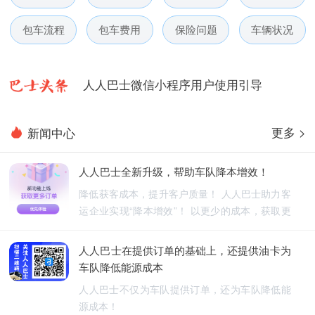
人人巴士春节放假通知-杭州包车网
包车流程
包车费用
保险问题
车辆状况
人人巴士电话包车5月数据榜
人人巴士微信小程序用户使用引导
人人巴士国庆放假通知-杭州包车网
更多 >
新闻中心
人人巴士五一放假通知-杭州包车网
人人巴士全新升级，帮助车队降本增效！
人人巴士春节放假通知-杭州包车网
降低获客成本，提升客户质量！ 人人巴士助力客
运企业实现“降本增效”！ 以更少的成本，获取更
人人巴士电话包车5月数据榜
优质的订单！
人人巴士在提供订单的基础上，还提供油卡为
车队降低能源成本
人人巴士不仅为车队提供订单，还为车队降低能
源成本！