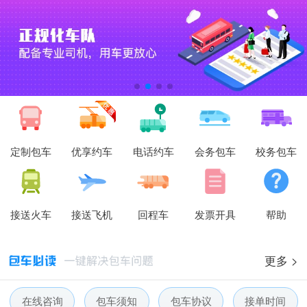
定制包车
优享约车
电话约车
会务包车
校务包车
接送火车
接送飞机
回程车
发票开具
帮助
更多 >
人人巴士春节放假通知-杭州包车网
在线咨询
包车须知
包车协议
接单时间