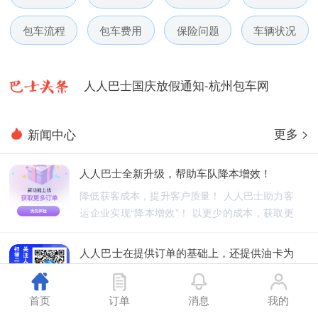
人人巴士电话包车5月数据榜
包车流程
包车费用
保险问题
车辆状况
人人巴士微信小程序用户使用引导
人人巴士国庆放假通知-杭州包车网
人人巴士五一放假通知-杭州包车网
更多 >
新闻中心
人人巴士春节放假通知-杭州包车网
人人巴士全新升级，帮助车队降本增效！
人人巴士电话包车5月数据榜
降低获客成本，提升客户质量！ 人人巴士助力客
运企业实现“降本增效”！ 以更少的成本，获取更
优质的订单！
人人巴士在提供订单的基础上，还提供油卡为
车队降低能源成本
人人巴士不仅为车队提供订单，还为车队降低能
首页
订单
消息
我的
源成本！