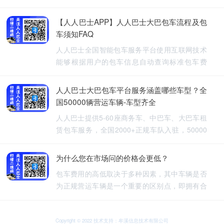
【人人巴士APP】人人巴士大巴包车流程及包
车须知FAQ
人人巴士全国智能包车服务平台使用互联网技术
能够根据用户的包车信息自动查询标准包车费
用，提供5-60座旅游包车、企业班车、长途包
车、长期包车、接送飞机、厂班车、校车、婚庆
人人巴士大巴包车平台服务涵盖哪些车型？全
租车等包车带司机服务。
国50000辆营运车辆-车型齐全
人人巴士提供5-60座商务车、中巴车、大巴车租
赁包车服务，全国2000+正规车队入驻，50000
余车辆供您选择，包车车型齐全。人人巴士-让出
行更安全
为什么您在市场问的价格会更低？
包车费用的高低取决于多种因素，其中车辆是否
为正规营运车辆是一个重要的区别点，即拥有合
法营运资质的车辆，通常会有更高的包车费用，
非营运车辆，即那些没有合法营运资质的车辆，
可能会提供较低的包车费用，因为它们不需要承
Copyright © 2022 技术支持：牟溪信息技术有限公司