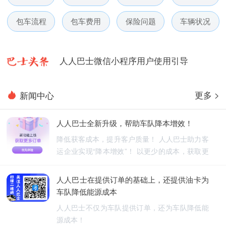
人人巴士春节放假通知-杭州包车网
包车流程
包车费用
保险问题
车辆状况
人人巴士电话包车5月数据榜
人人巴士微信小程序用户使用引导
人人巴士国庆放假通知-杭州包车网
更多 >
新闻中心
人人巴士五一放假通知-杭州包车网
人人巴士全新升级，帮助车队降本增效！
人人巴士春节放假通知-杭州包车网
降低获客成本，提升客户质量！ 人人巴士助力客
运企业实现“降本增效”！ 以更少的成本，获取更
人人巴士电话包车5月数据榜
优质的订单！
人人巴士在提供订单的基础上，还提供油卡为
车队降低能源成本
人人巴士不仅为车队提供订单，还为车队降低能
源成本！