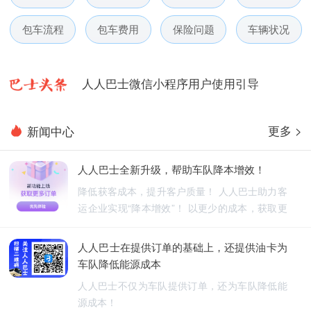
人人巴士春节放假通知-杭州包车网
包车流程
包车费用
保险问题
车辆状况
人人巴士电话包车5月数据榜
人人巴士微信小程序用户使用引导
人人巴士国庆放假通知-杭州包车网
更多 >
新闻中心
人人巴士五一放假通知-杭州包车网
人人巴士全新升级，帮助车队降本增效！
人人巴士春节放假通知-杭州包车网
降低获客成本，提升客户质量！ 人人巴士助力客
运企业实现“降本增效”！ 以更少的成本，获取更
人人巴士电话包车5月数据榜
优质的订单！
人人巴士在提供订单的基础上，还提供油卡为
车队降低能源成本
人人巴士不仅为车队提供订单，还为车队降低能
源成本！