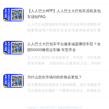
【人人巴士APP】人人巴士大巴包车流程及包
车须知FAQ
人人巴士全国智能包车服务平台使用互联网技术
能够根据用户的包车信息自动查询标准包车费
用，提供5-60座旅游包车、企业班车、长途包
车、长期包车、接送飞机、厂班车、校车、婚庆
人人巴士大巴包车平台服务涵盖哪些车型？全
租车等包车带司机服务。
国50000辆营运车辆-车型齐全
人人巴士提供5-60座商务车、中巴车、大巴车租
赁包车服务，全国2000+正规车队入驻，50000
余车辆供您选择，包车车型齐全。人人巴士-让出
行更安全
为什么您在市场问的价格会更低？
包车费用的高低取决于多种因素，其中车辆是否
为正规营运车辆是一个重要的区别点，即拥有合
法营运资质的车辆，通常会有更高的包车费用，
非营运车辆，即那些没有合法营运资质的车辆，
可能会提供较低的包车费用，因为它们不需要承
Copyright © 2022 技术支持：牟溪信息技术有限公司