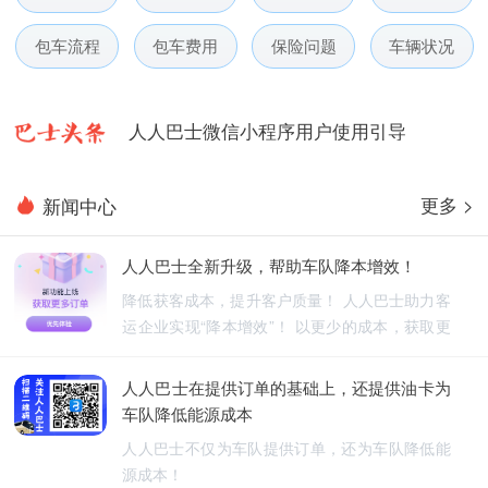
人人巴士春节放假通知-杭州包车网
包车流程
包车费用
保险问题
车辆状况
人人巴士电话包车5月数据榜
人人巴士微信小程序用户使用引导
人人巴士国庆放假通知-杭州包车网
更多 >
新闻中心
人人巴士五一放假通知-杭州包车网
人人巴士全新升级，帮助车队降本增效！
人人巴士春节放假通知-杭州包车网
降低获客成本，提升客户质量！ 人人巴士助力客
运企业实现“降本增效”！ 以更少的成本，获取更
人人巴士电话包车5月数据榜
优质的订单！
人人巴士在提供订单的基础上，还提供油卡为
车队降低能源成本
人人巴士不仅为车队提供订单，还为车队降低能
源成本！