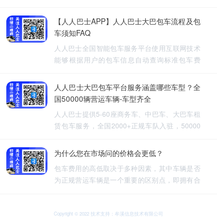
【人人巴士APP】人人巴士大巴包车流程及包
车须知FAQ
人人巴士全国智能包车服务平台使用互联网技术
能够根据用户的包车信息自动查询标准包车费
用，提供5-60座旅游包车、企业班车、长途包
车、长期包车、接送飞机、厂班车、校车、婚庆
人人巴士大巴包车平台服务涵盖哪些车型？全
租车等包车带司机服务。
国50000辆营运车辆-车型齐全
人人巴士提供5-60座商务车、中巴车、大巴车租
赁包车服务，全国2000+正规车队入驻，50000
余车辆供您选择，包车车型齐全。人人巴士-让出
行更安全
为什么您在市场问的价格会更低？
包车费用的高低取决于多种因素，其中车辆是否
为正规营运车辆是一个重要的区别点，即拥有合
法营运资质的车辆，通常会有更高的包车费用，
非营运车辆，即那些没有合法营运资质的车辆，
可能会提供较低的包车费用，因为它们不需要承
Copyright © 2022 技术支持：牟溪信息技术有限公司