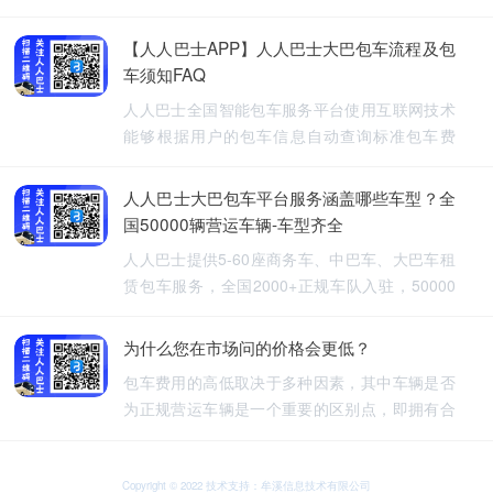
【人人巴士APP】人人巴士大巴包车流程及包
车须知FAQ
人人巴士全国智能包车服务平台使用互联网技术
能够根据用户的包车信息自动查询标准包车费
用，提供5-60座旅游包车、企业班车、长途包
车、长期包车、接送飞机、厂班车、校车、婚庆
人人巴士大巴包车平台服务涵盖哪些车型？全
租车等包车带司机服务。
国50000辆营运车辆-车型齐全
人人巴士提供5-60座商务车、中巴车、大巴车租
赁包车服务，全国2000+正规车队入驻，50000
余车辆供您选择，包车车型齐全。人人巴士-让出
行更安全
为什么您在市场问的价格会更低？
包车费用的高低取决于多种因素，其中车辆是否
为正规营运车辆是一个重要的区别点，即拥有合
法营运资质的车辆，通常会有更高的包车费用，
非营运车辆，即那些没有合法营运资质的车辆，
可能会提供较低的包车费用，因为它们不需要承
Copyright © 2022 技术支持：牟溪信息技术有限公司