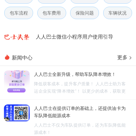
人人巴士春节放假通知-杭州包车网
包车流程
包车费用
保险问题
车辆状况
人人巴士电话包车5月数据榜
人人巴士微信小程序用户使用引导
人人巴士国庆放假通知-杭州包车网
更多 >
新闻中心
人人巴士五一放假通知-杭州包车网
人人巴士全新升级，帮助车队降本增效！
人人巴士春节放假通知-杭州包车网
降低获客成本，提升客户质量！ 人人巴士助力客
运企业实现“降本增效”！ 以更少的成本，获取更
人人巴士电话包车5月数据榜
优质的订单！
人人巴士在提供订单的基础上，还提供油卡为
车队降低能源成本
人人巴士不仅为车队提供订单，还为车队降低能
源成本！