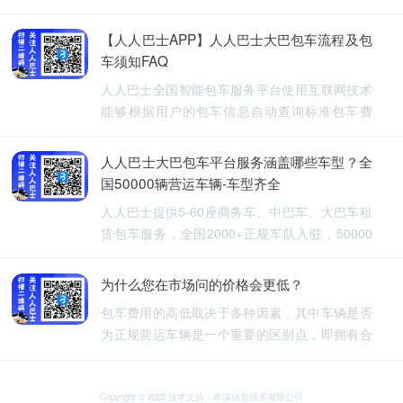
【人人巴士APP】人人巴士大巴包车流程及包
车须知FAQ
人人巴士全国智能包车服务平台使用互联网技术
能够根据用户的包车信息自动查询标准包车费
用，提供5-60座旅游包车、企业班车、长途包
车、长期包车、接送飞机、厂班车、校车、婚庆
人人巴士大巴包车平台服务涵盖哪些车型？全
租车等包车带司机服务。
国50000辆营运车辆-车型齐全
人人巴士提供5-60座商务车、中巴车、大巴车租
赁包车服务，全国2000+正规车队入驻，50000
余车辆供您选择，包车车型齐全。人人巴士-让出
行更安全
为什么您在市场问的价格会更低？
包车费用的高低取决于多种因素，其中车辆是否
为正规营运车辆是一个重要的区别点，即拥有合
法营运资质的车辆，通常会有更高的包车费用，
非营运车辆，即那些没有合法营运资质的车辆，
可能会提供较低的包车费用，因为它们不需要承
Copyright © 2022 技术支持：牟溪信息技术有限公司