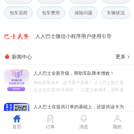
人人巴士春节放假通知-杭州包车网
包车流程
包车费用
保险问题
车辆状况
人人巴士电话包车5月数据榜
人人巴士微信小程序用户使用引导
人人巴士国庆放假通知-杭州包车网
更多 >
新闻中心
人人巴士五一放假通知-杭州包车网
人人巴士全新升级，帮助车队降本增效！
人人巴士春节放假通知-杭州包车网
降低获客成本，提升客户质量！ 人人巴士助力客
运企业实现“降本增效”！ 以更少的成本，获取更
人人巴士电话包车5月数据榜
优质的订单！
人人巴士在提供订单的基础上，还提供油卡为
车队降低能源成本
人人巴士不仅为车队提供订单，还为车队降低能
首页
订单
消息
我的
源成本！