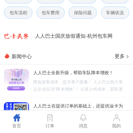
人人巴士电话包车5月数据榜
包车流程
包车费用
保险问题
车辆状况
人人巴士微信小程序用户使用引导
人人巴士国庆放假通知-杭州包车网
人人巴士五一放假通知-杭州包车网
更多 >
新闻中心
人人巴士春节放假通知-杭州包车网
人人巴士全新升级，帮助车队降本增效！
人人巴士电话包车5月数据榜
降低获客成本，提升客户质量！ 人人巴士助力客
运企业实现“降本增效”！ 以更少的成本，获取更
优质的订单！
人人巴士在提供订单的基础上，还提供油卡为
车队降低能源成本
人人巴士不仅为车队提供订单，还为车队降低能
首页
订单
消息
我的
源成本！