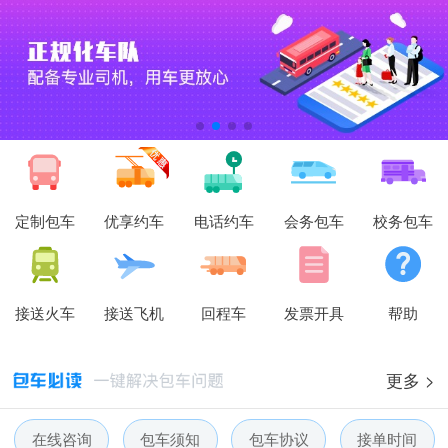
定制包车
优享约车
电话约车
会务包车
校务包车
接送火车
接送飞机
回程车
发票开具
帮助
更多 >
人人巴士春节放假通知-杭州包车网
在线咨询
包车须知
包车协议
接单时间