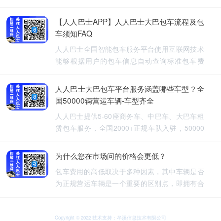
【人人巴士APP】人人巴士大巴包车流程及包
车须知FAQ
人人巴士全国智能包车服务平台使用互联网技术
能够根据用户的包车信息自动查询标准包车费
用，提供5-60座旅游包车、企业班车、长途包
车、长期包车、接送飞机、厂班车、校车、婚庆
人人巴士大巴包车平台服务涵盖哪些车型？全
租车等包车带司机服务。
国50000辆营运车辆-车型齐全
人人巴士提供5-60座商务车、中巴车、大巴车租
赁包车服务，全国2000+正规车队入驻，50000
余车辆供您选择，包车车型齐全。人人巴士-让出
行更安全
为什么您在市场问的价格会更低？
包车费用的高低取决于多种因素，其中车辆是否
为正规营运车辆是一个重要的区别点，即拥有合
法营运资质的车辆，通常会有更高的包车费用，
非营运车辆，即那些没有合法营运资质的车辆，
可能会提供较低的包车费用，因为它们不需要承
Copyright © 2022 技术支持：牟溪信息技术有限公司