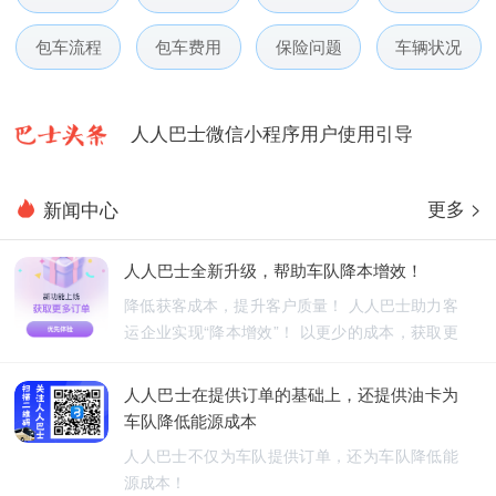
人人巴士春节放假通知-杭州包车网
包车流程
包车费用
保险问题
车辆状况
人人巴士电话包车5月数据榜
人人巴士微信小程序用户使用引导
人人巴士国庆放假通知-杭州包车网
更多 >
新闻中心
人人巴士五一放假通知-杭州包车网
人人巴士全新升级，帮助车队降本增效！
人人巴士春节放假通知-杭州包车网
降低获客成本，提升客户质量！ 人人巴士助力客
运企业实现“降本增效”！ 以更少的成本，获取更
人人巴士电话包车5月数据榜
优质的订单！
人人巴士在提供订单的基础上，还提供油卡为
车队降低能源成本
人人巴士不仅为车队提供订单，还为车队降低能
源成本！