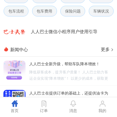
人人巴士春节放假通知-杭州包车网
包车流程
包车费用
保险问题
车辆状况
人人巴士电话包车5月数据榜
人人巴士微信小程序用户使用引导
人人巴士国庆放假通知-杭州包车网
更多 >
新闻中心
人人巴士五一放假通知-杭州包车网
人人巴士全新升级，帮助车队降本增效！
人人巴士春节放假通知-杭州包车网
降低获客成本，提升客户质量！ 人人巴士助力客
运企业实现“降本增效”！ 以更少的成本，获取更
人人巴士电话包车5月数据榜
优质的订单！
人人巴士在提供订单的基础上，还提供油卡为
车队降低能源成本
人人巴士不仅为车队提供订单，还为车队降低能
首页
订单
消息
我的
源成本！