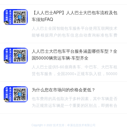
【人人巴士APP】人人巴士大巴包车流程及包
车须知FAQ
人人巴士全国智能包车服务平台使用互联网技术
能够根据用户的包车信息自动查询标准包车费
用，提供5-60座旅游包车、企业班车、长途包
车、长期包车、接送飞机、厂班车、校车、婚庆
人人巴士大巴包车平台服务涵盖哪些车型？全
租车等包车带司机服务。
国50000辆营运车辆-车型齐全
人人巴士提供5-60座商务车、中巴车、大巴车租
赁包车服务，全国2000+正规车队入驻，50000
余车辆供您选择，包车车型齐全。人人巴士-让出
行更安全
为什么您在市场问的价格会更低？
包车费用的高低取决于多种因素，其中车辆是否
为正规营运车辆是一个重要的区别点，即拥有合
法营运资质的车辆，通常会有更高的包车费用，
非营运车辆，即那些没有合法营运资质的车辆，
可能会提供较低的包车费用，因为它们不需要承
Copyright © 2022 技术支持：牟溪信息技术有限公司