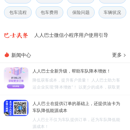
人人巴士春节放假通知-杭州包车网
包车流程
包车费用
保险问题
车辆状况
人人巴士电话包车5月数据榜
人人巴士微信小程序用户使用引导
人人巴士国庆放假通知-杭州包车网
更多 >
新闻中心
人人巴士五一放假通知-杭州包车网
人人巴士全新升级，帮助车队降本增效！
人人巴士春节放假通知-杭州包车网
降低获客成本，提升客户质量！ 人人巴士助力客
运企业实现“降本增效”！ 以更少的成本，获取更
人人巴士电话包车5月数据榜
优质的订单！
人人巴士在提供订单的基础上，还提供油卡为
车队降低能源成本
人人巴士不仅为车队提供订单，还为车队降低能
源成本！