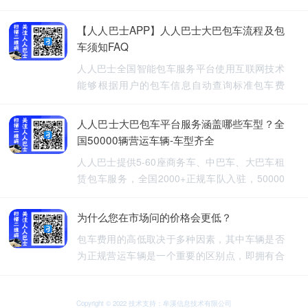
【人人巴士APP】人人巴士大巴包车流程及包
车须知FAQ
人人巴士全国智能包车服务平台使用互联网技术
能够根据用户的包车信息自动查询标准包车费
用，提供5-60座旅游包车、企业班车、长途包
车、长期包车、接送飞机、厂班车、校车、婚庆
人人巴士大巴包车平台服务涵盖哪些车型？全
租车等包车带司机服务。
国50000辆营运车辆-车型齐全
人人巴士提供5-60座商务车、中巴车、大巴车租
赁包车服务，全国2000+正规车队入驻，50000
余车辆供您选择，包车车型齐全。人人巴士-让出
行更安全
为什么您在市场问的价格会更低？
包车费用的高低取决于多种因素，其中车辆是否
为正规营运车辆是一个重要的区别点，即拥有合
法营运资质的车辆，通常会有更高的包车费用，
非营运车辆，即那些没有合法营运资质的车辆，
可能会提供较低的包车费用，因为它们不需要承
Copyright © 2022 技术支持：牟溪信息技术有限公司