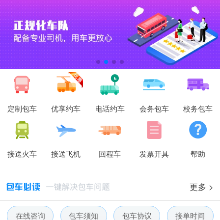
定制包车
优享约车
电话约车
会务包车
校务包车
接送火车
接送飞机
回程车
发票开具
帮助
更多 >
人人巴士春节放假通知-杭州包车网
在线咨询
包车须知
包车协议
接单时间