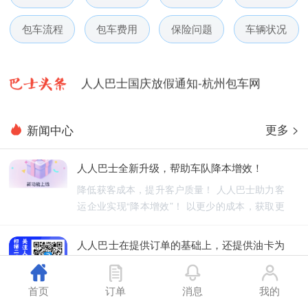
人人巴士电话包车5月数据榜
包车流程
包车费用
保险问题
车辆状况
人人巴士微信小程序用户使用引导
人人巴士国庆放假通知-杭州包车网
人人巴士五一放假通知-杭州包车网
更多 >
新闻中心
人人巴士春节放假通知-杭州包车网
人人巴士全新升级，帮助车队降本增效！
人人巴士电话包车5月数据榜
降低获客成本，提升客户质量！ 人人巴士助力客
运企业实现“降本增效”！ 以更少的成本，获取更
优质的订单！
人人巴士在提供订单的基础上，还提供油卡为
车队降低能源成本
人人巴士不仅为车队提供订单，还为车队降低能
首页
订单
消息
我的
源成本！