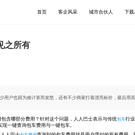
首页
客企风采
城市合伙人
下载
见之所有
少用户也因为难计算而发愁，还有不少商家打着漂亮标价，最后用高价
用包含哪部分费用？针对这个问题，人人巴士表示与传统
行业
包车
实现一键查询包车费用与一键包车。
用人人巴士
查询到的包车费用就是用户需付的所有费用。
包车费用