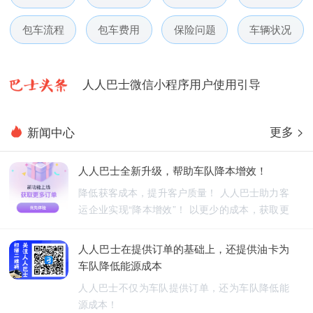
人人巴士电话包车5月数据榜
包车流程
包车费用
保险问题
车辆状况
人人巴士微信小程序用户使用引导
人人巴士国庆放假通知-杭州包车网
人人巴士五一放假通知-杭州包车网
更多 >
新闻中心
人人巴士春节放假通知-杭州包车网
人人巴士全新升级，帮助车队降本增效！
降低获客成本，提升客户质量！ 人人巴士助力客
人人巴士电话包车5月数据榜
运企业实现“降本增效”！ 以更少的成本，获取更
优质的订单！
人人巴士在提供订单的基础上，还提供油卡为
车队降低能源成本
人人巴士不仅为车队提供订单，还为车队降低能
源成本！