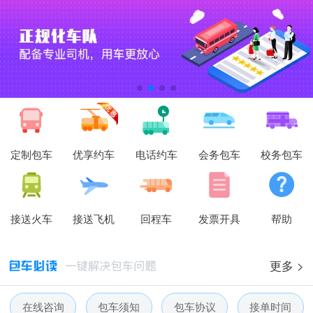
定制包车
优享约车
电话约车
会务包车
校务包车
接送火车
接送飞机
回程车
发票开具
帮助
更多 >
人人巴士春节放假通知-杭州包车网
在线咨询
包车须知
包车协议
接单时间