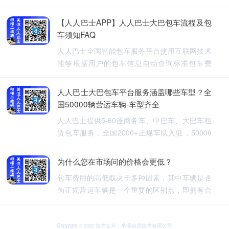
【人人巴士APP】人人巴士大巴包车流程及包
车须知FAQ
人人巴士全国智能包车服务平台使用互联网技术
能够根据用户的包车信息自动查询标准包车费
用，提供5-60座旅游包车、企业班车、长途包
车、长期包车、接送飞机、厂班车、校车、婚庆
人人巴士大巴包车平台服务涵盖哪些车型？全
租车等包车带司机服务。
国50000辆营运车辆-车型齐全
人人巴士提供5-60座商务车、中巴车、大巴车租
赁包车服务，全国2000+正规车队入驻，50000
余车辆供您选择，包车车型齐全。人人巴士-让出
行更安全
为什么您在市场问的价格会更低？
包车费用的高低取决于多种因素，其中车辆是否
为正规营运车辆是一个重要的区别点，即拥有合
法营运资质的车辆，通常会有更高的包车费用，
非营运车辆，即那些没有合法营运资质的车辆，
可能会提供较低的包车费用，因为它们不需要承
Copyright © 2022 技术支持：牟溪信息技术有限公司