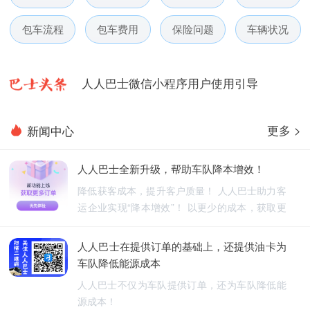
人人巴士春节放假通知-杭州包车网
包车流程
包车费用
保险问题
车辆状况
人人巴士电话包车5月数据榜
人人巴士微信小程序用户使用引导
人人巴士国庆放假通知-杭州包车网
更多 >
新闻中心
人人巴士五一放假通知-杭州包车网
人人巴士全新升级，帮助车队降本增效！
人人巴士春节放假通知-杭州包车网
降低获客成本，提升客户质量！ 人人巴士助力客
运企业实现“降本增效”！ 以更少的成本，获取更
人人巴士电话包车5月数据榜
优质的订单！
人人巴士在提供订单的基础上，还提供油卡为
车队降低能源成本
人人巴士不仅为车队提供订单，还为车队降低能
源成本！