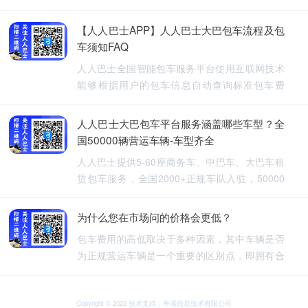
【人人巴士APP】人人巴士大巴包车流程及包
车须知FAQ
人人巴士全国智能包车服务平台使用互联网技术
能够根据用户的包车信息自动查询标准包车费
用，提供5-60座旅游包车、企业班车、长途包
车、长期包车、接送飞机、厂班车、校车、婚庆
人人巴士大巴包车平台服务涵盖哪些车型？全
租车等包车带司机服务。
国50000辆营运车辆-车型齐全
人人巴士提供5-60座商务车、中巴车、大巴车租
赁包车服务，全国2000+正规车队入驻，50000
余车辆供您选择，包车车型齐全。人人巴士-让出
行更安全
为什么您在市场问的价格会更低？
包车费用的高低取决于多种因素，其中车辆是否
为正规营运车辆是一个重要的区别点，即拥有合
法营运资质的车辆，通常会有更高的包车费用，
非营运车辆，即那些没有合法营运资质的车辆，
可能会提供较低的包车费用，因为它们不需要承
Copyright © 2022 技术支持：牟溪信息技术有限公司