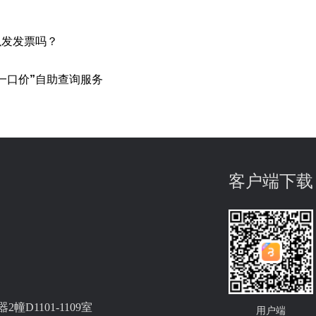
以发发票吗？
一口价”自助查询服务
客户端下载
D1101-1109室
用户端