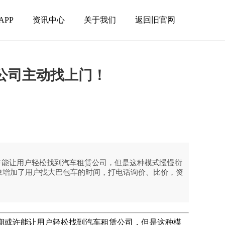
APP
资讯中心
关于我们
返回旧官网
公司主动找上门！
许能让用户轻松找到汽车租赁公司，但是这种模式慢慢衍
象增加了用户找大巴包车的时间，打电话询价、比价，资
期或许能让用户轻松找到汽车租赁公司，但是这种模