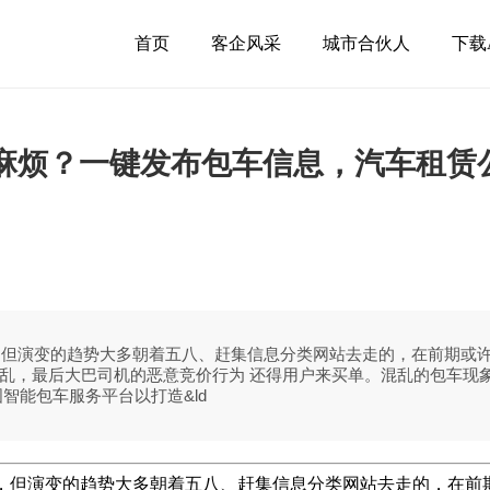
首页
客企风采
城市合伙人
下载
麻烦？一键发布包车信息，汽车租赁
，但演变的趋势大多朝着五八、赶集信息分类网站去走的，在前期或
乱，最后大巴司机的恶意竞价行为 还得用户来买单。混乱的包车现
智能包车服务平台以打造&ld
化，但演变的趋势大多朝着五八、赶集信息分类网站去走的，在前