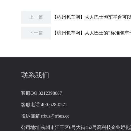
上一篇
【杭州包车网】人人巴士包车平台可
下一篇
【杭州包车网】人人巴士的“标准包车
联系我们
客服QQ
3212398087
客服电话
400-628-0571
投诉邮箱
rrbus@rrbus.cc
公司地址
杭州市江干区6号大街452号高科技企业孵化器2幢