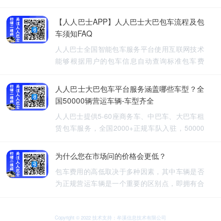
【人人巴士APP】人人巴士大巴包车流程及包
车须知FAQ
人人巴士全国智能包车服务平台使用互联网技术
能够根据用户的包车信息自动查询标准包车费
用，提供5-60座旅游包车、企业班车、长途包
车、长期包车、接送飞机、厂班车、校车、婚庆
人人巴士大巴包车平台服务涵盖哪些车型？全
租车等包车带司机服务。
国50000辆营运车辆-车型齐全
人人巴士提供5-60座商务车、中巴车、大巴车租
赁包车服务，全国2000+正规车队入驻，50000
余车辆供您选择，包车车型齐全。人人巴士-让出
行更安全
为什么您在市场问的价格会更低？
包车费用的高低取决于多种因素，其中车辆是否
为正规营运车辆是一个重要的区别点，即拥有合
法营运资质的车辆，通常会有更高的包车费用，
非营运车辆，即那些没有合法营运资质的车辆，
可能会提供较低的包车费用，因为它们不需要承
Copyright © 2022 技术支持：牟溪信息技术有限公司