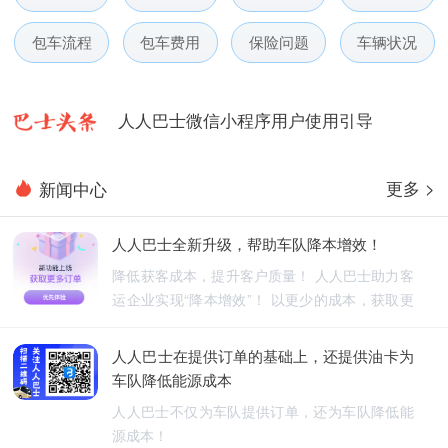
人人巴士春节放假通知-杭州包车网
包车流程
包车费用
保险问题
车辆状况
人人巴士电话包车5月数据榜
人人巴士微信小程序用户使用引导
人人巴士国庆放假通知-杭州包车网
更多 >
新闻中心
人人巴士五一放假通知-杭州包车网
人人巴士全新升级，帮助车队降本增效！
人人巴士春节放假通知-杭州包车网
降低获客成本，提升客户质量！ 人人巴士助力客
运企业实现“降本增效”！ 以更少的成本，获取更
人人巴士电话包车5月数据榜
优质的订单！
人人巴士在提供订单的基础上，还提供油卡为
车队降低能源成本
人人巴士不仅为车队提供订单，还为车队降低能
源成本！