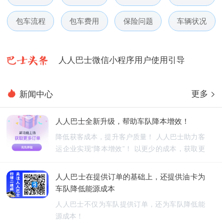
人人巴士春节放假通知-杭州包车网
包车流程
包车费用
保险问题
车辆状况
人人巴士电话包车5月数据榜
人人巴士微信小程序用户使用引导
人人巴士国庆放假通知-杭州包车网
更多 >
新闻中心
人人巴士五一放假通知-杭州包车网
人人巴士全新升级，帮助车队降本增效！
人人巴士春节放假通知-杭州包车网
降低获客成本，提升客户质量！ 人人巴士助力客
运企业实现“降本增效”！ 以更少的成本，获取更
人人巴士电话包车5月数据榜
优质的订单！
人人巴士在提供订单的基础上，还提供油卡为
车队降低能源成本
人人巴士不仅为车队提供订单，还为车队降低能
源成本！