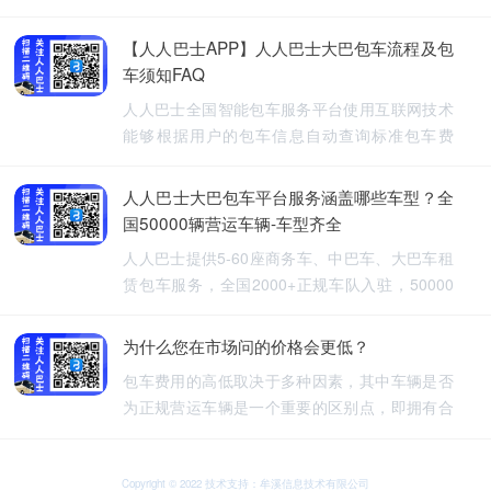
【人人巴士APP】人人巴士大巴包车流程及包
车须知FAQ
人人巴士全国智能包车服务平台使用互联网技术
能够根据用户的包车信息自动查询标准包车费
用，提供5-60座旅游包车、企业班车、长途包
车、长期包车、接送飞机、厂班车、校车、婚庆
人人巴士大巴包车平台服务涵盖哪些车型？全
租车等包车带司机服务。
国50000辆营运车辆-车型齐全
人人巴士提供5-60座商务车、中巴车、大巴车租
赁包车服务，全国2000+正规车队入驻，50000
余车辆供您选择，包车车型齐全。人人巴士-让出
行更安全
为什么您在市场问的价格会更低？
包车费用的高低取决于多种因素，其中车辆是否
为正规营运车辆是一个重要的区别点，即拥有合
法营运资质的车辆，通常会有更高的包车费用，
非营运车辆，即那些没有合法营运资质的车辆，
可能会提供较低的包车费用，因为它们不需要承
Copyright © 2022 技术支持：牟溪信息技术有限公司