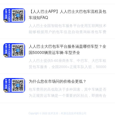
【人人巴士APP】人人巴士大巴包车流程及包
车须知FAQ
人人巴士全国智能包车服务平台使用互联网技术
能够根据用户的包车信息自动查询标准包车费
用，提供5-60座旅游包车、企业班车、长途包
车、长期包车、接送飞机、厂班车、校车、婚庆
人人巴士大巴包车平台服务涵盖哪些车型？全
租车等包车带司机服务。
国50000辆营运车辆-车型齐全
人人巴士提供5-60座商务车、中巴车、大巴车租
赁包车服务，全国2000+正规车队入驻，50000
余车辆供您选择，包车车型齐全。人人巴士-让出
行更安全
为什么您在市场问的价格会更低？
包车费用的高低取决于多种因素，其中车辆是否
为正规营运车辆是一个重要的区别点，即拥有合
法营运资质的车辆，通常会有更高的包车费用，
非营运车辆，即那些没有合法营运资质的车辆，
可能会提供较低的包车费用，因为它们不需要承
Copyright © 2022 技术支持：牟溪信息技术有限公司