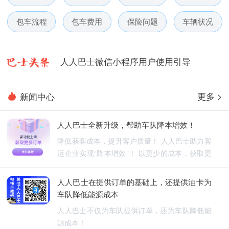
人人巴士春节放假通知-杭州包车网
包车流程
包车费用
保险问题
车辆状况
人人巴士电话包车5月数据榜
人人巴士微信小程序用户使用引导
人人巴士国庆放假通知-杭州包车网
更多 >
新闻中心
人人巴士五一放假通知-杭州包车网
人人巴士全新升级，帮助车队降本增效！
人人巴士春节放假通知-杭州包车网
降低获客成本，提升客户质量！ 人人巴士助力客
运企业实现“降本增效”！ 以更少的成本，获取更
人人巴士电话包车5月数据榜
优质的订单！
人人巴士在提供订单的基础上，还提供油卡为
车队降低能源成本
人人巴士不仅为车队提供订单，还为车队降低能
源成本！