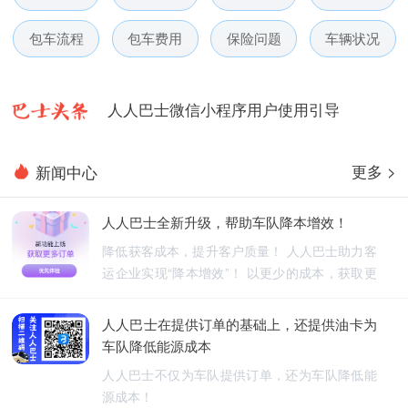
人人巴士春节放假通知-杭州包车网
包车流程
包车费用
保险问题
车辆状况
人人巴士电话包车5月数据榜
人人巴士微信小程序用户使用引导
人人巴士国庆放假通知-杭州包车网
更多 >
新闻中心
人人巴士五一放假通知-杭州包车网
人人巴士全新升级，帮助车队降本增效！
人人巴士春节放假通知-杭州包车网
降低获客成本，提升客户质量！ 人人巴士助力客
运企业实现“降本增效”！ 以更少的成本，获取更
人人巴士电话包车5月数据榜
优质的订单！
人人巴士在提供订单的基础上，还提供油卡为
车队降低能源成本
人人巴士不仅为车队提供订单，还为车队降低能
源成本！