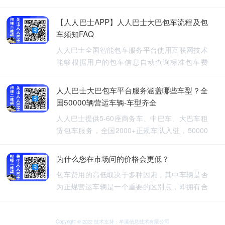
【人人巴士APP】人人巴士大巴包车流程及包
车须知FAQ
人人巴士全国智能包车服务平台使用互联网技术
能够根据用户的包车信息自动查询标准包车费
用，提供5-60座旅游包车、企业班车、长途包
车、长期包车、接送飞机、厂班车、校车、婚庆
人人巴士大巴包车平台服务涵盖哪些车型？全
租车等包车带司机服务。
国50000辆营运车辆-车型齐全
人人巴士提供5-60座商务车、中巴车、大巴车租
赁包车服务，全国2000+正规车队入驻，50000
余车辆供您选择，包车车型齐全。人人巴士-让出
行更安全
为什么您在市场问的价格会更低？
包车费用的高低取决于多种因素，其中车辆是否
为正规营运车辆是一个重要的区别点，即拥有合
法营运资质的车辆，通常会有更高的包车费用，
非营运车辆，即那些没有合法营运资质的车辆，
可能会提供较低的包车费用，因为它们不需要承
Copyright © 2022 技术支持：牟溪信息技术有限公司