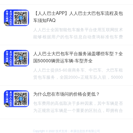
【人人巴士APP】人人巴士大巴包车流程及包
车须知FAQ
人人巴士全国智能包车服务平台使用互联网技术
能够根据用户的包车信息自动查询标准包车费
用，提供5-60座旅游包车、企业班车、长途包
车、长期包车、接送飞机、厂班车、校车、婚庆
人人巴士大巴包车平台服务涵盖哪些车型？全
租车等包车带司机服务。
国50000辆营运车辆-车型齐全
人人巴士提供5-60座商务车、中巴车、大巴车租
赁包车服务，全国2000+正规车队入驻，50000
余车辆供您选择，包车车型齐全。人人巴士-让出
行更安全
为什么您在市场问的价格会更低？
包车费用的高低取决于多种因素，其中车辆是否
为正规营运车辆是一个重要的区别点，即拥有合
法营运资质的车辆，通常会有更高的包车费用，
非营运车辆，即那些没有合法营运资质的车辆，
可能会提供较低的包车费用，因为它们不需要承
Copyright © 2022 技术支持：牟溪信息技术有限公司