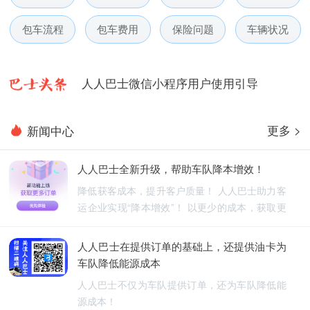
人人巴士春节放假通知-杭州包车网
包车流程
包车费用
保险问题
车辆状况
人人巴士电话包车5月数据榜
人人巴士微信小程序用户使用引导
人人巴士国庆放假通知-杭州包车网
更多 >
新闻中心
人人巴士五一放假通知-杭州包车网
人人巴士全新升级，帮助车队降本增效！
人人巴士春节放假通知-杭州包车网
降低获客成本，提升客户质量！ 人人巴士助力客
运企业实现“降本增效”！ 以更少的成本，获取更
人人巴士电话包车5月数据榜
优质的订单！
人人巴士在提供订单的基础上，还提供油卡为
车队降低能源成本
人人巴士不仅为车队提供订单，还为车队降低能
源成本！