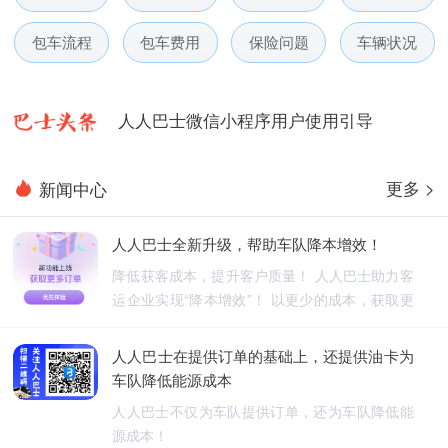
人人巴士春节放假通知-杭州包车网
包车流程
包车费用
保险问题
车辆状况
人人巴士电话包车5月数据榜
人人巴士微信小程序用户使用引导
人人巴士国庆放假通知-杭州包车网
更多 >
新闻中心
人人巴士五一放假通知-杭州包车网
人人巴士全新升级，帮助车队降本增效！
人人巴士春节放假通知-杭州包车网
降低获客成本，提升客户质量！ 人人巴士助力客
运企业实现“降本增效”！ 以更少的成本，获取更
人人巴士电话包车5月数据榜
优质的订单！
人人巴士在提供订单的基础上，还提供油卡为
车队降低能源成本
人人巴士不仅为车队提供订单，还为车队降低能
源成本！