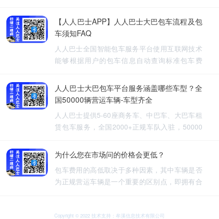
【人人巴士APP】人人巴士大巴包车流程及包
车须知FAQ
人人巴士全国智能包车服务平台使用互联网技术
能够根据用户的包车信息自动查询标准包车费
用，提供5-60座旅游包车、企业班车、长途包
车、长期包车、接送飞机、厂班车、校车、婚庆
人人巴士大巴包车平台服务涵盖哪些车型？全
租车等包车带司机服务。
国50000辆营运车辆-车型齐全
人人巴士提供5-60座商务车、中巴车、大巴车租
赁包车服务，全国2000+正规车队入驻，50000
余车辆供您选择，包车车型齐全。人人巴士-让出
行更安全
为什么您在市场问的价格会更低？
包车费用的高低取决于多种因素，其中车辆是否
为正规营运车辆是一个重要的区别点，即拥有合
法营运资质的车辆，通常会有更高的包车费用，
非营运车辆，即那些没有合法营运资质的车辆，
可能会提供较低的包车费用，因为它们不需要承
Copyright © 2022 技术支持：牟溪信息技术有限公司