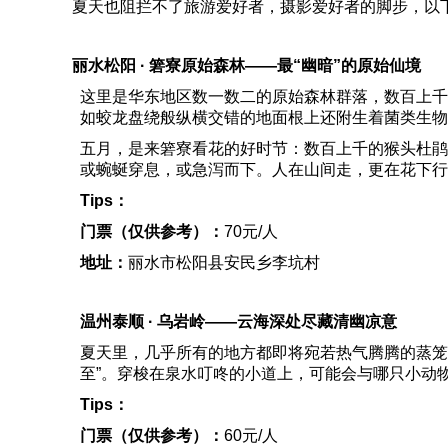
夏天也阻拦不了旅游爱好者，摄影爱好者的脚步，以
丽水松阳 · 箬寮原始森林——
最“幽暗”的原始仙境
这里是华东地区数一数二的原始森林群落，数百上千
如蛟龙盘绕般纵横交错的地面根上还附生着菌类生物
五月，是来箬寮看花的好时节：数百上千的猴头杜鹃
或蜿蜒穿息，或急泻而下。人在山间走，更在花下行
Tips
：
门票（仅供参考）：
70元/人
地址：
丽水市松阳县安民乡李坑村
温州泰顺 · 乌岩岭——
云海深处尽藏清幽凉意
夏天里，几乎所有的地方都即将宛若热气腾腾的蒸笼
至”。穿梭在泉水叮咚的小道上，可能会与哪只小动
Tips
：
门票（仅供参考）：
60元/人