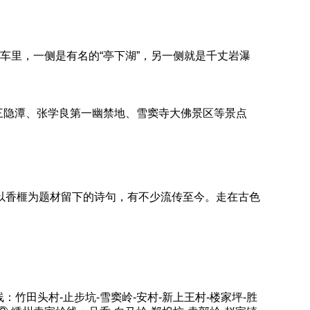
车里，一侧是有名的“亭下湖”，另一侧就是千丈岩瀑
、三隐潭、张学良第一幽禁地、雪窦寺大佛景区等景点
以香榧为题材留下的诗句，有不少流传至今。走在古色
竹田头村-止步坑-雪窦岭-安村-新上王村-楼家坪-胜