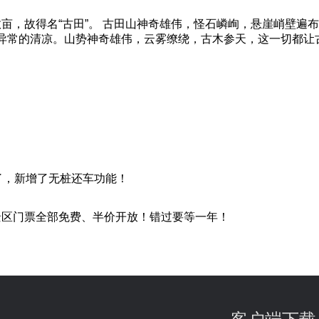
数亩，故得名“古田”。 古田山神奇雄伟，怪石嶙峋，悬崖峭壁遍
是异常的清凉。山势神奇雄伟，云雾缭绕，古木参天，这一切都让
了，新增了无桩还车功能！
景区门票全部免费、半价开放！错过要等一年！