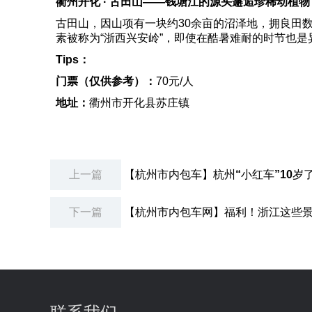
衢州开化 · 古田山——
钱塘江的源头邂逅珍稀动植物
古田山，因山项有一块约30余亩的沼泽地，拥良田
素被称为“浙西兴安岭”，即使在酷暑难耐的时节也
Tips
：
门票（仅供参考）：
70元/人
地址：
衢州市开化县苏庄镇
上一篇
【杭州市内包车】杭州“小红车”10岁
下一篇
【杭州市内包车网】福利！浙江这些