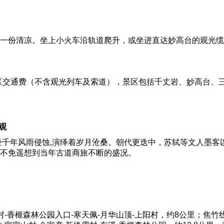
一份清凉。坐上小火车沿轨道爬升，或坐进直达妙高台的观光缆
0元景区交通费（不含观光列车及索道），景区包括千丈岩、妙高台
观
经千年风雨侵蚀,演绎着岁月沧桑。朝代更迭中，苏轼等文人墨客
不免遥想到当年古道商旅不断的盛况。
-香榧森林公园入口-寒天佩-月华山顶-上阳村，约8公里；焦竹线：