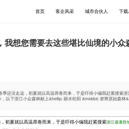
首页
客企风采
城市合伙人
下载
，我想您需要去这些堪比仙境的小众
汗发热，春季还没走远，初夏就以高温席卷而来，于是吓得小编我赶紧搜索浙
江小众森林献上&hellip; 丽水松阳 &middot; 箬寮原始森林&mdash
远，初夏就以高温席卷而来，于是吓得小编我赶紧搜索
浙江避暑胜