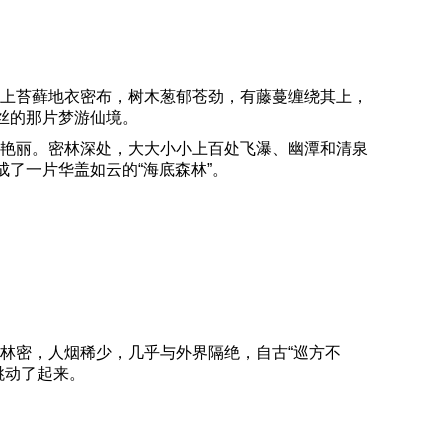
上苔藓地衣密布，树木葱郁苍劲，有藤蔓缠绕其上，
丝的那片梦游仙境。
艳丽。密林深处，大大小小上百处飞瀑、幽潭和清泉
了一片华盖如云的“海底森林”。
林密，人烟稀少，几乎与外界隔绝，自古“巡方不
跳动了起来。