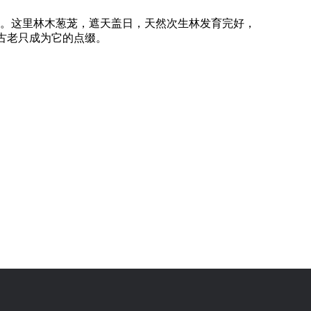
布。这里林木葱茏，遮天盖日，天然次生林发育完好，
古老只成为它的点缀。