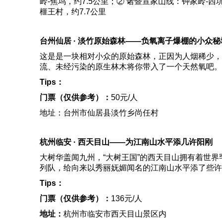
岭-焦坞，约7.5公里；② 诸暨宣家山线：钟家岭-西
榧王村，约7.7公里
台州仙居 · 淡竹原始森林——
负氧离子爆棚的小众秘
这是是一块相对小众的原始森林，正因为人烟稀少，
流、未经污染的原生林木将你带入了一个天然氧吧。
Tips
：
门票（仅供参考）：
50元/人
地址：台州市仙居县淡竹乡尚任村
杭州临安 · 西天目山——
为江南山水平添几许阳刚
大树华盖闻九州，“大树王国”的西天目山拥有着世
列队，给向来以秀丽妩媚闻名的江南山水平添了些许
Tips
：
门票（仅供参考）：
136元/人
地址：
杭州市临安市西天目山景区内