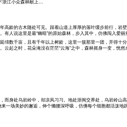
下浙江小众森林献上…
年高龄的古木随处可见。踩着山道上厚厚的落叶缓步前行，岩壁
。有人说这里是最“幽暗”的原始森林，步入其中，仿佛闯入爱丽
延绵数千亩，且有千年以上树龄，这里一簇那里一团，开得十分
。云起之时，花朵淹没在茫茫“云海”之中，森林摇身一变，恍然成
，而身处乌岩岭中，却凉风习习。地处浙闽交界处，乌岩岭山高
物来一场美妙的邂逅，伸个懒腰深呼吸，仿佛每个细胞都活泼地