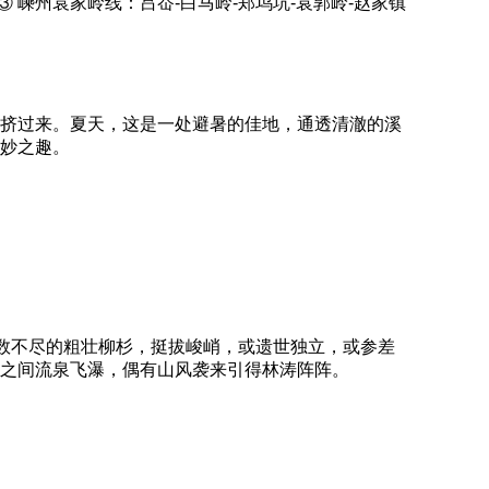
；③ 嵊州袁家岭线：吕岙-白马岭-郑坞坑-袁郭岭-赵家镇
挤过来。夏天，这是一处避暑的佳地，通透清澈的溪
妙之趣。
些数不尽的粗壮柳杉，挺拔峻峭，或遗世独立，或参差
之间流泉飞瀑，偶有山风袭来引得林涛阵阵。