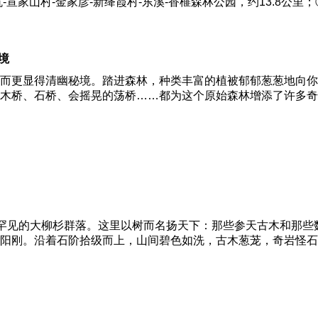
坑-宣家山村-金家彦-新绛霞村-东溪-香榧森林公园，约13.8公里
境
而更显得清幽秘境。踏进森林，种类丰富的植被郁郁葱葱地向你
木桥、石桥、会摇晃的荡桥……都为这个原始森林增添了许多奇
界罕见的大柳杉群落。这里以树而名扬天下：那些参天古木和那
阳刚。沿着石阶拾级而上，山间碧色如洗，古木葱茏，奇岩怪石