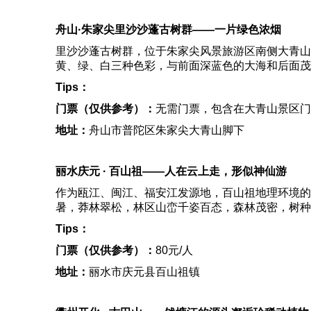
舟山·朱家尖里沙沙蓬古树群——
一片绿色浓烟
里沙沙蓬古树群，位于朱家尖风景旅游区南侧大青山
黄、绿、白三种色彩，与前面深蓝色的大海和后面茂
Tips
：
门票（仅供参考）：
无需门票，包含在大青山景区门
地址：
舟山市普陀区朱家尖大青山脚下
丽水庆元 · 百山祖——
人在云上走，形似神仙游
作为瓯江、闽江、福安江发源地，百山祖地理环境的
暑，莽林翠松，林区山峦千姿百态，森林茂密，树种
Tips
：
门票（仅供参考）：
80元/人
地址：
丽水市庆元县百山祖镇