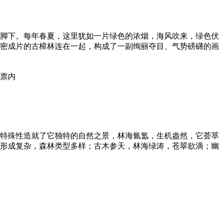
脚下。每年春夏，这里犹如一片绿色的浓烟，海风吹来，绿色伏
密成片的古樟林连在一起，构成了一副绚丽夺目、气势磅礴的画
票内
特殊性造就了它独特的自然之景，林海氤氲，生机盎然，它荟萃
形成复杂，森林类型多样；古木参天，林海绿涛，苍翠欲滴；幽