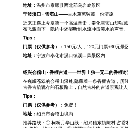
地址：
温州市泰顺县西北部乌岩岭景区
宁波溪口 · 雪窦山——
古木葱葱独藏一份清凉
近来正遇上今夏第一个高温暴击，奉化雪窦山却独藏
布飞溅而下，隐约中还能听到水流冲击潭水的声音。
Tips
：
门票（仅供参考）：
150元/人，120元门票+3
地址：
宁波市奉化市溪口镇溪口风景区内
绍兴会稽山 · 香榧古道——
世界上独一无二的香榧奇
在巍峨苍翠的会稽山深处,隐藏着一条香榧古道，历
古香古韵犹存的石板路上，自然古朴的古道景观让人
Tips
：
门票（仅供参考）：
免费！
地址：
绍兴市会稽山境内
推荐路线：① 柯桥月华山线：绍兴稽东镇陈村-占岙村