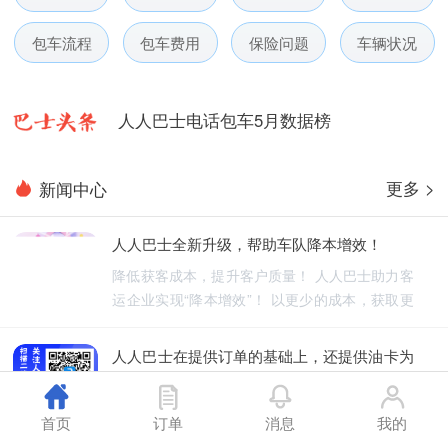
包车流程
包车费用
保险问题
车辆状况
人人巴士春节放假通知-杭州包车网
人人巴士电话包车5月数据榜
人人巴士微信小程序用户使用引导
更多 >
新闻中心
人人巴士国庆放假通知-杭州包车网
人人巴士全新升级，帮助车队降本增效！
人人巴士五一放假通知-杭州包车网
降低获客成本，提升客户质量！ 人人巴士助力客
运企业实现“降本增效”！ 以更少的成本，获取更
人人巴士春节放假通知-杭州包车网
优质的订单！
人人巴士在提供订单的基础上，还提供油卡为
人人巴士电话包车5月数据榜
车队降低能源成本
人人巴士不仅为车队提供订单，还为车队降低能
首页
订单
消息
我的
源成本！