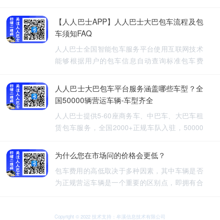
【人人巴士APP】人人巴士大巴包车流程及包
车须知FAQ
人人巴士全国智能包车服务平台使用互联网技术
能够根据用户的包车信息自动查询标准包车费
用，提供5-60座旅游包车、企业班车、长途包
车、长期包车、接送飞机、厂班车、校车、婚庆
人人巴士大巴包车平台服务涵盖哪些车型？全
租车等包车带司机服务。
国50000辆营运车辆-车型齐全
人人巴士提供5-60座商务车、中巴车、大巴车租
赁包车服务，全国2000+正规车队入驻，50000
余车辆供您选择，包车车型齐全。人人巴士-让出
行更安全
为什么您在市场问的价格会更低？
包车费用的高低取决于多种因素，其中车辆是否
为正规营运车辆是一个重要的区别点，即拥有合
法营运资质的车辆，通常会有更高的包车费用，
非营运车辆，即那些没有合法营运资质的车辆，
可能会提供较低的包车费用，因为它们不需要承
Copyright © 2022 技术支持：牟溪信息技术有限公司