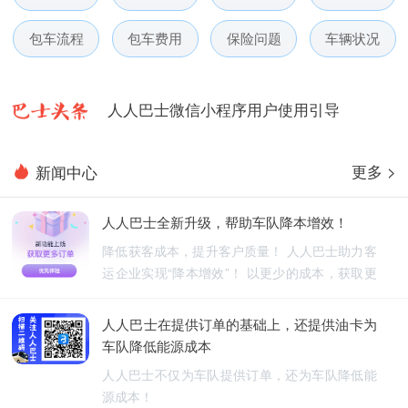
人人巴士春节放假通知-杭州包车网
包车流程
包车费用
保险问题
车辆状况
人人巴士电话包车5月数据榜
人人巴士微信小程序用户使用引导
人人巴士国庆放假通知-杭州包车网
更多 >
新闻中心
人人巴士五一放假通知-杭州包车网
人人巴士全新升级，帮助车队降本增效！
人人巴士春节放假通知-杭州包车网
降低获客成本，提升客户质量！ 人人巴士助力客
运企业实现“降本增效”！ 以更少的成本，获取更
人人巴士电话包车5月数据榜
优质的订单！
人人巴士在提供订单的基础上，还提供油卡为
车队降低能源成本
人人巴士不仅为车队提供订单，还为车队降低能
源成本！