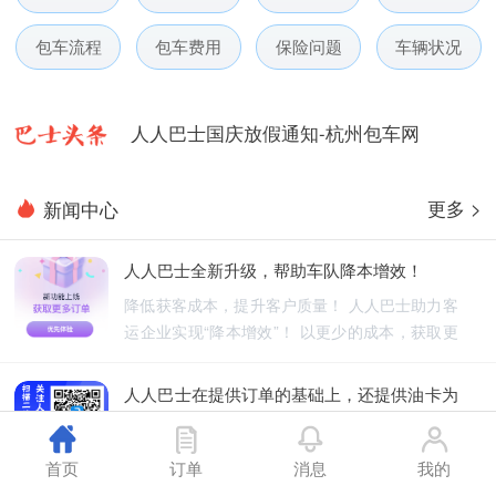
人人巴士电话包车5月数据榜
包车流程
包车费用
保险问题
车辆状况
人人巴士微信小程序用户使用引导
人人巴士国庆放假通知-杭州包车网
人人巴士五一放假通知-杭州包车网
更多 >
新闻中心
人人巴士春节放假通知-杭州包车网
人人巴士全新升级，帮助车队降本增效！
人人巴士电话包车5月数据榜
降低获客成本，提升客户质量！ 人人巴士助力客
运企业实现“降本增效”！ 以更少的成本，获取更
优质的订单！
人人巴士在提供订单的基础上，还提供油卡为
车队降低能源成本
人人巴士不仅为车队提供订单，还为车队降低能
首页
订单
消息
我的
源成本！