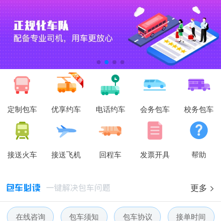
定制包车
优享约车
电话约车
会务包车
校务包车
接送火车
接送飞机
回程车
发票开具
帮助
更多 >
人人巴士春节放假通知-杭州包车网
在线咨询
包车须知
包车协议
接单时间